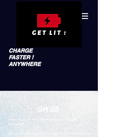
CHARGE
FASTER !
ANYWHERE
OM OS
Endelig er vi her! Danmarks nye oplade
koncept!
Synes du også det er besværligt, hver gang du