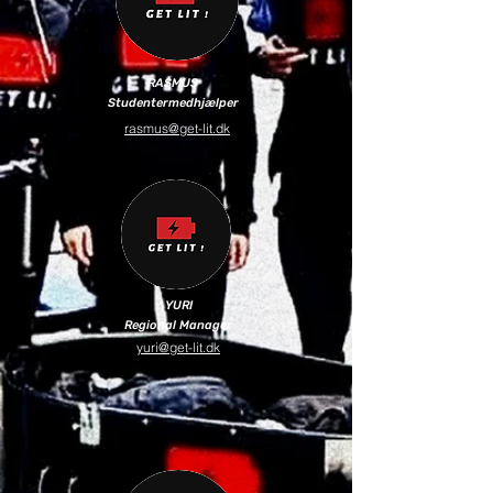
RASMUS
Studentermedhjælper
rasmus@get-lit.dk
YURI
Regional Manager
yuri@get-lit.dk