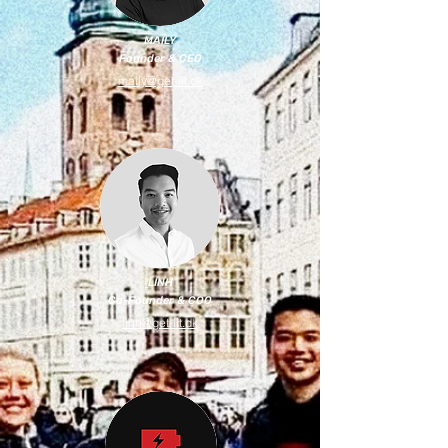
MAILY
Founder & CEO
maily@get-lit.dk
LINH
Co-Founder & COO
linh@get-lit.dk