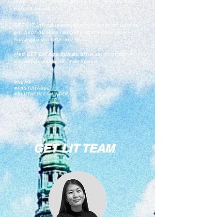
løber tør for strøm og ikke ved, hvor du kan
oplade henne?
GET LIT introducerer den nye måde at oplade
på, hvor du ikke længere skal vente eller
fralægge din telefon!
🤩
Med GET LIT app kan du altid se, hvor der er
en lånepowerbank i nærheden
#NEMT
#FASTCHARGE
#SLUTMEDLEDNINGER
GET LIT TEAM