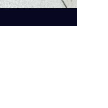
Bestil en Get Lit boks
Hvor vi er
Get Lit - Hvordan det virker
Lejepriser
Bæredygtighed
Spørgsmål & Svar
Ledige stillinger
Team