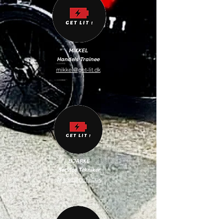
MIKKEL
Handels Trainee
mikkel@get-lit.dk
BJARKE
Service Tekniker
bjarke@get-lit.dk