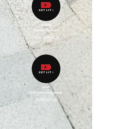
CLARA
Hotline Support
hotline@get-lit.dk
ANN
Studentermedhjælper
ann@get-lit.dk