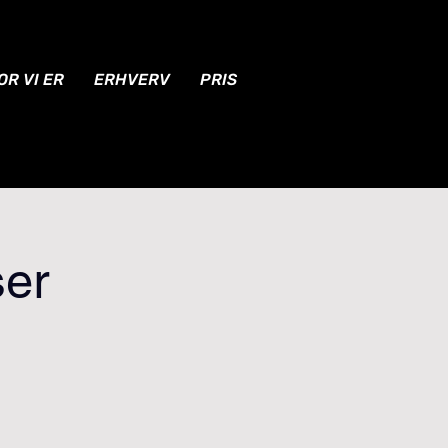
OR VI ER
ERHVERV
PRIS
ser