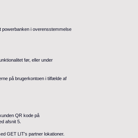
veret powerbanken i overensstemmelse
nktionalitet før, eller under
rne på brugerkontoen i tilfælde af
r kunden QR kode på
d afsnit 5.
d GET LIT’s partner lokationer.