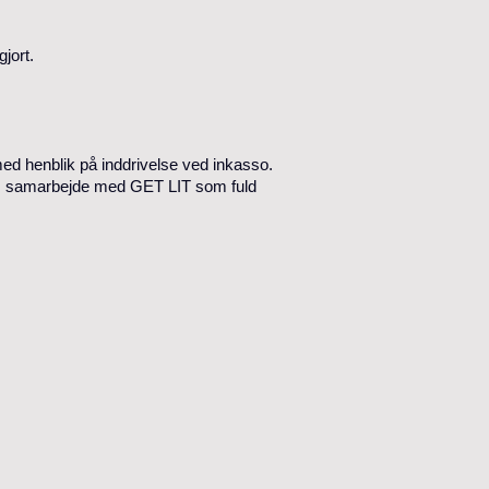
jort.
 med henblik på inddrivelse ved inkasso.
ten I samarbejde med GET LIT som fuld