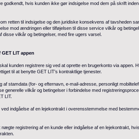
e godkendt, hvis kunden ikke gør indsigelse mod dem på skrift inden f
 om retten til indsigelse og den juridiske konsekvens af tavshede
lse mod ændringen eller tilføjelsen til disse service vilkår og betingel
disse vilkår og betingelser, med fire ugers varsel.
af GET LIT appen
skal kunden registrere sig ved at oprette en brugerkonto via appen. H
iget til at benytte GET LIT’s kontraktlige tjenester.
ng af stamdata (for- og efternavn, e-mail-adresse, personligt mobiltel
se generelle vilkår og betingelser i forbindelse med registreringsproc
T LIT.
r ved indgåelse af en lejekontrakt i overensstemmelse med bestemmels
at nægte registrering af en kunde eller indgåelse af en lejekontrakt, h
rakten.