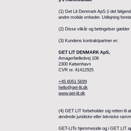
(1) Get Lit Denmark ApS (i det følgen
andre mobile enheder. Udlejning foret
(2) Disse vilkår og betingelser gælder
(3) Kundens kontraktpartner er:
GET LIT DENMARK ApS,
Amagerfælledvej 106
2300 København
CVR nr. 41412925
+45 6051 5699
hello@get-lit.dk
www.get-lit.dk
(4) GET LIT forbeholder sig retten til a
ændrede juridiske eller tekniske ramm
GET-LITs hjemmeside og i GET LIT a