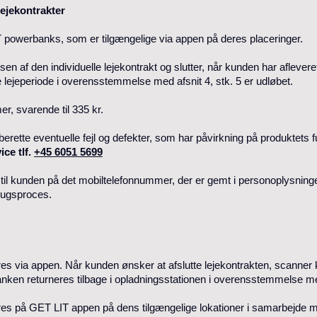
lejekontrakter
IT powerbanks, som er tilgængelige via appen på deres placeringer.
sen af den individuelle lejekontrakt og slutter, når kunden har afle
 lejeperiode i overensstemmelse med afsnit 4, stk. 5 er udløbet.
er, svarende til 335 kr.
ndberette eventuelle fejl og defekter, som har påvirkning på produktets fu
ice tlf.
+45 6051 5699
til kunden på det mobiltelefonnummer, der er gemt i personoplysninge
brugsproces.
s via appen. Når kunden ønsker at afslutte lejekontrakten, scanne
ken returneres tilbage i opladningsstationen i overensstemmelse me
s på GET LIT appen på dens tilgængelige lokationer i samarbejde me