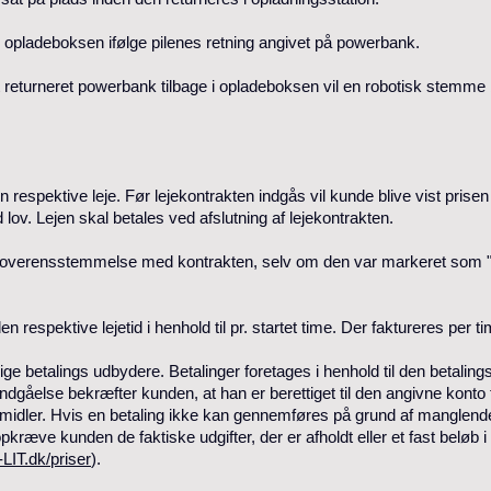
i opladeboksen ifølge pilenes retning angivet på powerbank.
ekt returneret powerbank tilbage i opladeboksen vil en robotisk stemm
den respektive leje. Før lejekontrakten indgås vil kunde blive vist pris
lov. Lejen skal betales ved afslutning af lejekontrakten.
 overensstemmelse med kontrakten, selv om den var markeret som "led
den respektive lejetid i henhold til pr. startet time. Der faktureres per t
e betalings udbydere. Betalinger foretages i henhold til den betalings
dgåelse bekræfter kunden, at han er berettiget til den angivne konto t
gsmidler. Hvis en betaling ikke kan gennemføres på grund af manglend
pkræve kunden de faktiske udgifter, der er afholdt eller et fast belø
IT.dk/priser
).