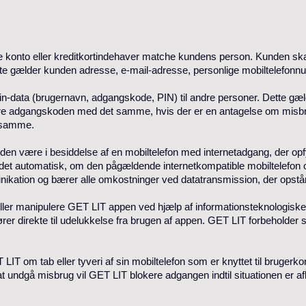
 konto eller kreditkortindehaver matche kundens person. Kunden ska
te gælder kunden adresse, e-mail-adresse, personlige mobiltelefonn
gin-data (brugernavn, adgangskode, PIN) til andre personer. Dette gæl
ndre adgangskoden med det samme, hvis der er en antagelse om misbru
 samme.
den være i besiddelse af en mobiltelefon med internetadgang, der opf
det automatisk, om den pågældende internetkompatible mobiltelefon o
ikation og bærer alle omkostninger ved datatransmission, der opst
ller manipulere GET LIT appen ved hjælp af informationsteknologisk
rer direkte til udelukkelse fra brugen af appen. GET LIT forbeholder sig
LIT om tab eller tyveri af sin mobiltelefon som er knyttet til bruger
at undgå misbrug vil GET LIT blokere adgangen indtil situationen er af