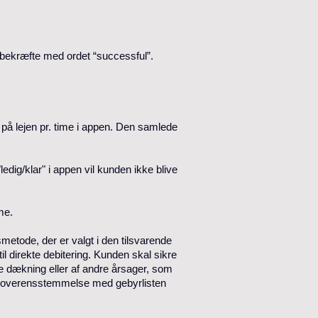
e bekræfte med ordet “successful”.
en på lejen pr. time i appen. Den samlede
ig/klar" i appen vil kunden ikke blive
ime.
metode, der er valgt i den tilsvarende
il direkte debitering. Kunden skal sikre
e dækning eller af andre årsager, som
b i overensstemmelse med gebyrlisten