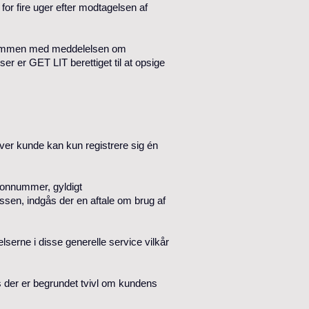
or fire uger efter modtagelsen af
n sammen med meddelelsen om
ser er GET LIT berettiget til at opsige
ver kunde kan kun registrere sig én
efonnummer, gyldigt
essen, indgås der en aftale om brug af
erne i disse generelle service vilkår
vis der er begrundet tvivl om kundens