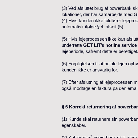
(3) Ved afsluttet brug af powerbank sk
lokationer, der har samarbejde med G
(4) Hvis kunden ikke fuldfører lejeproc
automatisk ifølge § 4, afsnit (5).
(5) Hvis lejeprocessen ikke kan afslutt
underrette
GET LIT’s hotline service 
lejeperiode, såfremt dette er berettiget
(6) Forpligtelsen til at betale lejen o
kunden ikke er ansvarlig for.
(7) Efter afslutning af lejeprocessen 
også modtage en faktura på den email
§ 6 Korrekt returnering af powerba
(1) Kunde skal returnere sin powerbank
egenskaber.
(2) Kablerne på powerbank skal være s