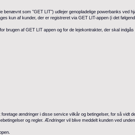
de benævnt som "GET LIT") udlejer genopladelige powerbanks ved hjælp
ages kun af kunder, der er registreret via GET LIT-appen (i det følge
 for brugen af GET LIT appen og for de lejekontrakter, der skal indgå
t foretage ændringer i disse service vilkår og betingelser, for så vidt 
ebetingelser og regler. Ændringer vil blive meddelt kunden ved underr
ppen.