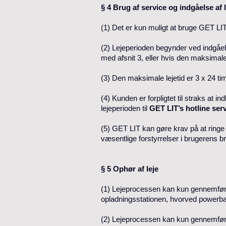
§ 4 Brug af service og indgåelse af 
(1) Det er kun muligt at bruge GET L
(2) Lejeperioden begynder ved indgåel
med afsnit 3, eller hvis den maksimale
(3) Den maksimale lejetid er 3 x 24 tim
(4) Kunden er forpligtet til straks at i
lejeperioden til
GET LIT’s hotline serv
(5) GET LIT kan gøre krav på at ringe 
væsentlige forstyrrelser i brugerens 
§ 5 Ophør af leje
(1) Lejeprocessen kan kun gennemføre
opladningsstationen, hvorved powerban
(2) Lejeprocessen kan kun gennemføre