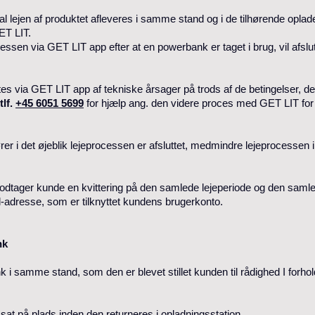
al lejen af produktet afleveres i samme stand og i de tilhørende opla
ET LIT.
essen via GET LIT app efter at en powerbank er taget i brug, vil afslu
es via GET LIT app af tekniske årsager på trods af de betingelser, der
tlf.
+45 6051 5699
for hjælp ang. den videre proces med GET LIT for e
.
phører i det øjeblik lejeprocessen er afsluttet, medmindre lejeprocesse
modtager kunde en kvittering på den samlede lejeperiode og den samlede
-adresse, som er tilknyttet kundens brugerkonto.
nk
 i samme stand, som den er blevet stillet kunden til rådighed I forhol
at på plads inden den returneres i opladningsstation.