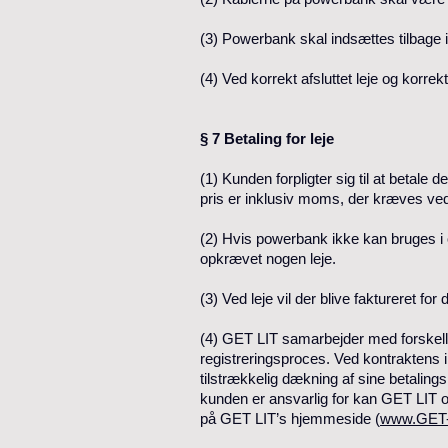
(3) Powerbank skal indsættes tilbage 
(4) Ved korrekt afsluttet leje og korr
§ 7 Betaling for leje
(1) Kunden forpligter sig til at betale 
pris er inklusiv moms, der kræves ved 
(2) Hvis powerbank ikke kan bruges i
opkrævet nogen leje.
(3) Ved leje vil der blive faktureret for 
(4) GET LIT samarbejder med forskellig
registreringsproces. Ved kontraktens in
tilstrækkelig dækning af sine betalin
kunden er ansvarlig for kan GET LIT o
på GET LIT’s hjemmeside (
www.GET-L