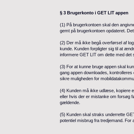
§ 3 Brugerkonto i GET LIT appen
(1) På brugerkontoen skal den angivne
gemt på brugerkontoen opdateret. Det
(2) Der må ikke begå overførsel af lo
kunde. Kunden forpligter sig til at æ
informere GET LIT om dette med det
(3) For at kunne bruge appen skal kun
gang appen downloades, kontrolleres 
sikre muligheden for mobildatakommun
(4) Kunden må ikke udlæse, kopiere e
eller hvis der er mistanke om forsøg fø
gældende.
(5) Kunden skal straks underrette GET 
potentiel misbrug fra tredjemand. For 