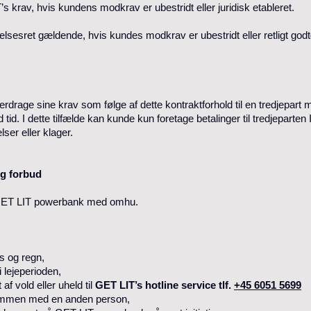
krav, hvis kundens modkrav er ubestridt eller juridisk etableret.
lsesret gældende, hvis kundes modkrav er ubestridt eller retligt godtg
verdrage sine krav som følge af dette kontraktforhold til en tredjepart
d tid. I dette tilfælde kan kunde kun foretage betalinger til tredjepar
ser eller klager.
og forbud
le GET LIT powerbank med omhu.
s og regn,
 lejeperioden,
af vold eller uheld til
GET LIT’s hotline service tlf.
+45 6051 5699
mmen med en anden person,